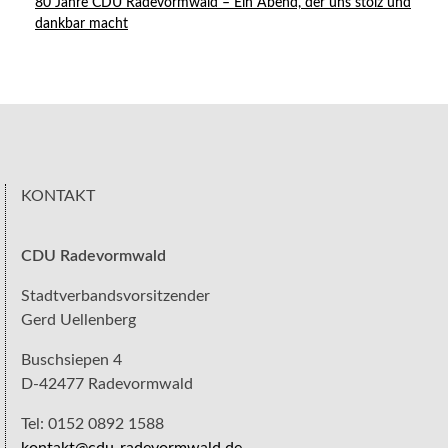
80 Jahre CDU Radevormwald – Ein Abend, der uns stolz und
dankbar macht
KONTAKT
CDU Radevormwald
Stadtverbandsvorsitzender
Gerd Uellenberg
Buschsiepen 4
D-42477 Radevormwald
Tel: 0152 0892 1588
kontakt@cdu-radevormwald.de