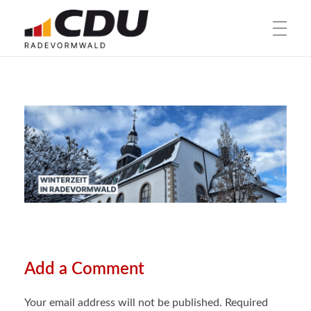
HOME
CDU Radevormwald
Radevormwald. Besser. Machen.
AKTUELLES
Pressemitteilungen
GREMIEN
Aktuelle Anträge
Parteivorstand
MITMACHEN
Termine
Stadtratsfraktion
KONTAKT
Faktenchecks
Ausschussbesetzungen
Add a Comment
Your email address will not be published. Required